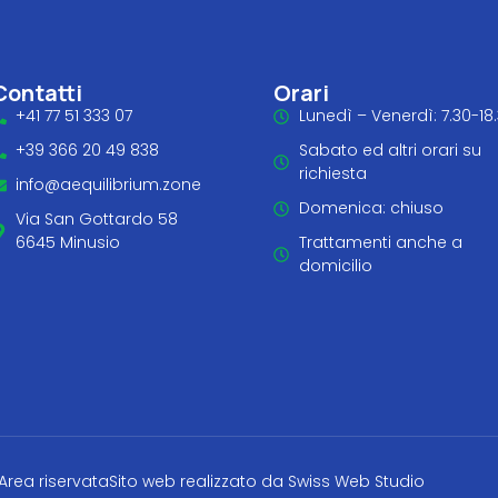
Contatti
Orari
+41 77 51 333 07
Lunedì – Venerdì: 7.30-18
+39 366 20 49 838
Sabato ed altri orari su
richiesta
info@aequilibrium.zone
Domenica: chiuso
Via San Gottardo 58
6645 Minusio
Trattamenti anche a
domicilio
Area riservata
Sito web realizzato da Swiss Web Studio